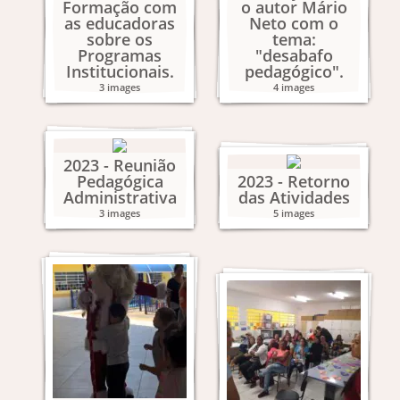
Formação com
o autor Mário
as educadoras
Neto com o
sobre os
tema:
Programas
"desabafo
Institucionais.
pedagógico".
3 images
4 images
2023 - Reunião
Pedagógica
2023 - Retorno
Administrativa
das Atividades
3 images
5 images