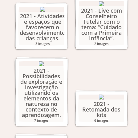
2021 - Live com
2021 - Atividades
Conselheiro
e espaços que
Tutelar com o
favorecem o
tema: “Cuidado
desenvolvimento
com a Primeira
das crianças.
Infância”.
3 images
2 images
2021 -
Possibilidades
de exploração e
investigação
utilizando os
elementos da
natureza no
2021 -
contexto de
Retomada dos
aprendizagem.
kits
7 images
6 images