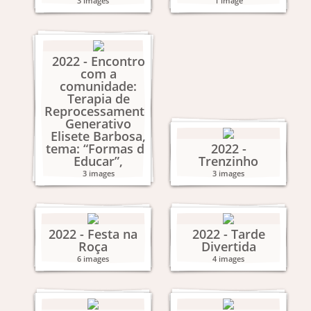
3 images
1 image
2022 - Encontro
com a
comunidade:
Terapia de
Reprocessamento
Generativo
Elisete Barbosa,
tema: “Formas de
2022 -
Educar”,
Trenzinho
3 images
3 images
2022 - Festa na
2022 - Tarde
Roça
Divertida
6 images
4 images