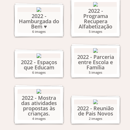
2022 -
2022 -
Programa
Hamburgada do
Recupera
Bem ♥
Alfabetização
6 images
5 images
2022 - Parceria
2022 - Espaços
entre Escola e
que Educam
Família
6 images
5 images
2022 - Mostra
das atividades
propostas às
2022 - Reunião
crianças.
de Pais Novos
4 images
2 images