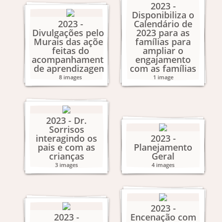
2023 -
Disponibiliza o
2023 -
Calendário de
Divulgações pelos
2023 para as
Murais das ações
famílias para
feitas do
ampliar o
acompanhamento
engajamento
de aprendizagem
com as famílias
8 images
1 image
2023 - Dr.
Sorrisos
interagindo os
2023 -
pais e com as
Planejamento
crianças
Geral
3 images
4 images
2023 -
2023 -
Encenação com