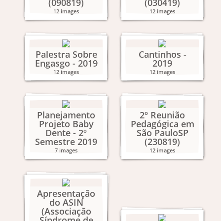
(090819)
(030419)
12 images
12 images
Palestra Sobre
Cantinhos -
Engasgo - 2019
2019
12 images
12 images
Planejamento
2º Reunião
Projeto Baby
Pedagógica em
Dente - 2º
São PauloSP
Semestre 2019
(230819)
7 images
12 images
Apresentação
do ASIN
(Associação
Síndrome de